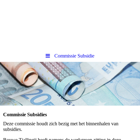
MFA Sexbierum-
Pietersbierum
Samen in Beweging
Commissie Subsidie
Commissie Subsidies
Deze commissie houdt zich bezig met het binnenhalen van
subsidies.
Bouwe Tjallingii heeft namens de werkgroep zitting in deze